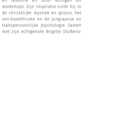
en televisie en door lezingen en
workshops. Zijn inspiratie vindt hij in
de christelijke mystiek en gnosis, het
zen-boeddhisme en de jungiaanse en
transpersoonlijke psychologie. Samen
met zijn echtgenote Brigitte Stufkens-
Geerlings richtte hij het spiritueel
bezinningscentrum 'La Cordelle' te
Cadzand op.
16.00
Pauze (koffie, thee, vieruurtje)
16.45 Panelgesprek
17.45 Afsluiting
Praktische informatie
Locatie
: Auditorium gemeentehuis
Beveren - Gravenplein 8 - 9120 Beveren