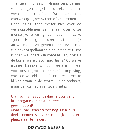
financiële crises, klimaatverandering,
vluchtelingen, angst en onzekerheden in
werk en relaties. Dat kan ons
overweldigen, verwarren of verlammen.
Deze lezing gaat echter niet over de
wereldproblemen zelf, maar over onze
menselijke ervaring van leven in zulke
tijden. Het gaat over het innerlijk
antwoord dat we geven op het leven, in al
zijn onvoorspelbaarheid en intensiteit. Hoe
kunnen we innerlijk in vrede blijven, ook als
de buitenwereld stormachtig is? Op welke
manier kunnen we een verschil maken
voor onszelf, voor onze nabije omgeving,
voor de wereld? Laat je inspireren om te
blijven staan in de storm – niet ondanks,
maar dankzij het leven zoals het is.
Uw inschrijving voor de dag helpt ons enorm
bij de organisatie en wordt zeer
gewaardeerd!
Moest u beslissen om toch nog last minute
deel te nemen, is dit zeker mogelijk door u ter
plaatse aan te melden.
PROGRAMMA