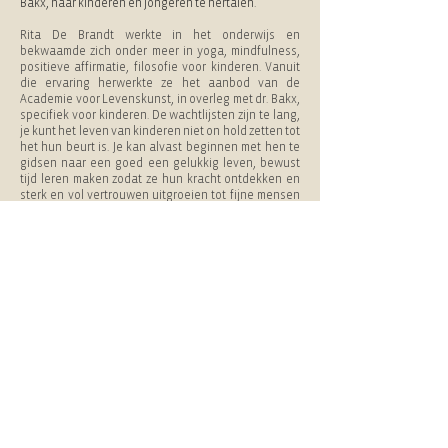
Bakx, naar kinderen en jongeren te hertalen.
Rita De Brandt werkte in het onderwijs en
bekwaamde zich onder meer in yoga, mindfulness,
positieve affirmatie, filosofie voor kinderen. Vanuit
die ervaring herwerkte ze het aanbod van de
Academie voor Levenskunst, in overleg met dr. Bakx,
specifiek voor kinderen. De wachtlijsten zijn te lang,
je kunt het leven van kinderen niet on hold zetten tot
het hun beurt is. Je kan alvast beginnen met hen te
gidsen naar een goed een gelukkig leven, bewust
tijd leren maken zodat ze hun kracht ontdekken en
sterk en vol vertrouwen uitgroeien tot fijne mensen
die positief in het leven staan.
Rita De Brandt begeleidt kinderen en jongeren in
groep en individueel.
Lees meer op
www.levenskunstvoorkinderen.be
Of contacteer Rita: 0479/72
.
64.16
Terug naar aanbod
© G. Bakx 2021
Privacybeleid