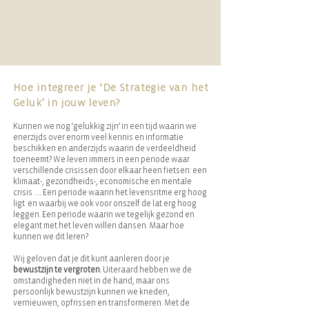
Hoe integreer je ‘De Strategie van het
Geluk’ in jouw leven?
Kunnen we nog ‘gelukkig zijn’ in een tijd waarin we
enerzijds over enorm veel kennis en informatie
beschikken en anderzijds waarin de verdeeldheid
toeneemt? We leven immers in een periode waar
verschillende crisissen door elkaar heen fietsen: een
klimaat-, gezondheids-, economische en mentale
crisis ….. Een periode waarin het levensritme erg hoog
ligt en waarbij we ook voor onszelf de lat erg hoog
leggen. Een periode waarin we tegelijk gezond en
elegant met het leven willen dansen. Maar hoe
kunnen we dit leren?
Wij geloven dat je dit kunt aanleren door je
bewustzijn te vergroten
. Uiteraard hebben we de
omstandigheden niet in de hand, maar ons
persoonlijk bewustzijn kunnen we kneden,
vernieuwen, opfrissen en transformeren. Met de