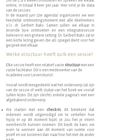
Om de 5 à 6 weken ontmoeten en spreken we elkaar
online; in totaal 8 keer per jaar. Hier vind je de data
van de sessies.
In de maand juni (zie agenda) organiseren we een
feestelijk ontmoetingsmoment met alle deelnemers
o.l.v. dr. Gerbert Bakx. Samen zullen we elkaar in
levende lijve ontmoeten en een integratiesessie
beleven in een grotere setting. Dr. Gerbert Bakx zal er
een korte lezing geven die als spiegel dient voor het
gesprek met elkaar.
Welke structuur heeft zulk een sessie?
Elke sessie heeft een relatief vaste
structuur
met een
vaste facilitator. Dit is een medewerker van de
Academie voor Levenskunst.
Vooraf wordt meegedeeld wat het onderwerp zal zijn
van de sessie of welk stukje van het boek we vooraf
zullen lezen. Dit zijn slechts enkele pagina’s met een
afgebakend onderwerp.
We starten met een
check-in
, dit betekent dat
iedereen wordt uitgenodigd om te vertellen hoe
hij/zij er op dit moment bijzit. Je zou het je intern
weerbericht kunnen noemen. Dit biedt de kans om
even te wennen aan dit moment van ruimte voor
jezelf en we luisteren dan naar hoe het met de ander
gaat.