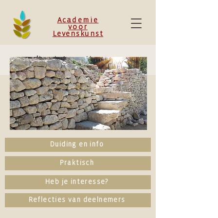
Academie
voor
Levenskunst
online integratiegroepen
Duiding en info
Praktisch
Heb je interesse?
Reflecties van deelnemers