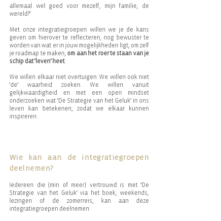
allemaal wel goed voor mezelf, mijn familie, de
wereld?’
Met onze integratiegroepen willen we je de kans
geven om hierover te reflecteren, nog bewuster te
worden van wat er in jouw mogelijkheden ligt, om zelf
je roadmap te maken,
om aan het roer te staan van je
schip dat ‘leven’ heet
.
We willen elkaar niet overtuigen. We willen ook niet
‘de’ waarheid zoeken. We willen vanuit
gelijkwaardigheid en met een open mindset
onderzoeken wat ‘De Strategie van het Geluk’ in ons
leven kan betekenen, zodat we elkaar kunnen
inspireren.
Wie kan aan de integratiegroepen
deelnemen?
Iedereen die (min of meer) vertrouwd is met ‘De
Strategie van het Geluk’ via het boek, weekends,
lezingen of de zomerreis, kan aan deze
integratiegroepen deelnemen.