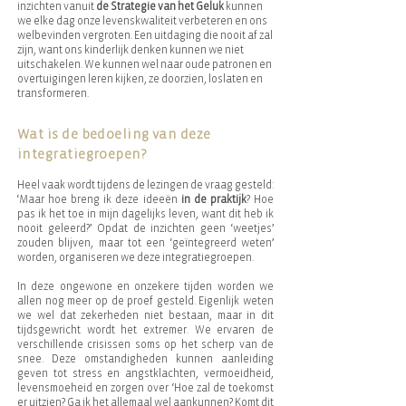
inzichten vanuit
de Strategie van het Geluk
kunnen
we elke dag onze levenskwaliteit verbeteren en ons
welbevinden vergroten. Een uitdaging die nooit af zal
zijn, want ons kinderlijk denken kunnen we niet
uitschakelen. We kunnen wel naar oude patronen en
overtuigingen leren kijken, ze doorzien, loslaten en
transformeren.
Wat is de bedoeling van deze
integratiegroepen?
Heel vaak wordt tijdens de lezingen de vraag gesteld:
‘Maar hoe breng ik deze ideeën
in de praktijk
? Hoe
pas ik het toe in mijn dagelijks leven, want dit heb ik
nooit geleerd?’ Opdat de inzichten geen ‘weetjes’
zouden blijven, maar tot een ‘geïntegreerd weten’
worden, organiseren we deze integratiegroepen.
In deze ongewone en onzekere tijden worden we
allen nog meer op de proef gesteld. Eigenlijk weten
we wel dat zekerheden niet bestaan, maar in dit
tijdsgewricht wordt het extremer. We ervaren de
verschillende crisissen soms op het scherp van de
snee. Deze omstandigheden kunnen aanleiding
geven tot stress en angstklachten, vermoeidheid,
levensmoeheid en zorgen over ‘Hoe zal de toekomst
er uitzien? Ga ik het allemaal wel aankunnen? Komt dit