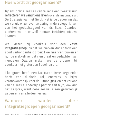
Hoe wordt dit georganiseerd?
Tijdens online sessies van telkens een tweetal uur,
reflecteren we vanuit ons leven
over de inspiratie uit
De Strategie van het Geluk. Het is d
e bedoeling dat
we vanuit onze levenservaring in de spiegel kijken
van het gedachtegoed van dr. Bakx. Daardoor
creëren we in onszelf nieuwe inzichten, nieuwe
kaarten.
We kiezen bij voorkeur voor een
vaste
integratiegroep
, omdat we merken dat er toch een
soort verbondenheid groeit. Hoe meer vertrouwen er
is, hoe makkelijker dat men praat en gedachten kan
meedelen. Daarom maken we de groepen bij
voorkeur niet groter dan 8 deelnemers.
Elke groep heeft een facilitator. Deze begeleider
heeft een dubbele rol, enerzijds is hij/zij
verantwoordelijk voor de uitnodiging en het verloop
van de sessie. Anderzijds participeert hij/zij ook aan
het gesprek, want deze sessie is een gezamenlijk
gebeuren van alle deelnemers.
Wanneer worden deze
integratiegroepen georganiseerd?