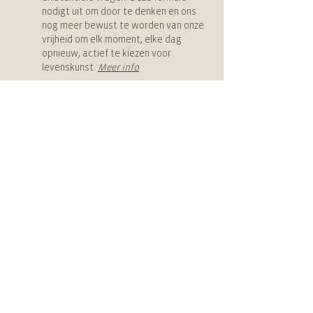
nodigt uit om door te denken en ons
nog meer bewust te worden van onze
vrijheid om elk moment, elke dag
opnieuw, actief te kiezen voor
levenskunst.
Meer info
Integratiegroepen Gelukkiger
Leven (IGL)
Heel vaak wordt tijdens de lezingen de vraag
gesteld: ‘Maar hoe breng ik deze ideeën nu in
de praktijk? Hoe pas ik het toe in mijn
dagelijks leven, want dit heb ik als kind nooit
geleerd?’ Opdat de inzichten geen ‘weetjes’
zouden blijven, maar tot een ‘geïntegreerd
weten’ worden, organiseren we
Integratiegroepen Gelukkiger Leven. In een
kleine groep reflecteren we over ‘De
Strategie van het Geluk’ om nog bewuster te
kiezen voor wat bijdraagt aan een