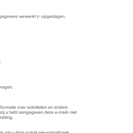
sgegevens verwerkt (= opgeslagen,
:
vragen,
ormatie over activiteiten en andere
enzij u hebt aangegeven deze e-mails niet
ailing.
es om u haar e-mail nieuwsbrief met