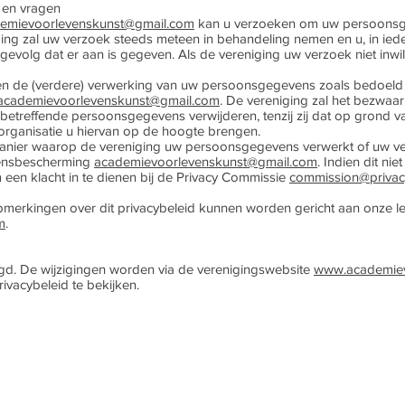
n en vragen
emievoorlevenskunst@gmail.com
kan u verzoeken om uw persoonsgeg
iging zal uw verzoek steeds meteen in behandeling nemen en u, in ie
gevolg dat er aan is gegeven. Als de vereniging uw verzoek niet inwill
 de (verdere) verwerking van uw persoonsgegevens zoals bedoeld in
academievoorlevenskunst@gmail.com
. De vereniging zal het bezwaar
treffende persoonsgegevens verwijderen, tenzij zij dat op grond van 
de organisatie u hiervan op de hoogte brengen.
anier waarop de vereniging uw persoonsgegevens verwerkt of uw ve
vensbescherming
academievoorlevenskunst@gmail.com
. Indien dit nie
 een klacht in te dienen bij de Privacy Commissie
commission@privac
erkingen over dit privacybeleid kunnen worden gericht aan onze le
m
.
igd. De wijzigingen worden via de verenigingswebsite
www.academiev
ivacybeleid te bekijken.