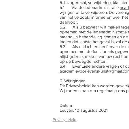
5. Inzagerecht, verwijdering, klachte
5.1 Via de ledenadministratie
acad
wijzigen of te verwijderen. De veren
van het verzoek, informeren over het 
daarvoor.
5.2 Als u bezwaar wilt maken tegen
opnemen met de ledenadministratie
maand, in behandeling nemen en de be
Indien dat laatste het geval is, zal 
5.3 Als u klachten heeft over de m
opnemen met de functionaris gege
altijd gebruik maken van uw recht om
op de bevoegde rechter.
5.4 Eventuele andere vragen of opm
academievoorlevenskunst@gmail.co
6. Wijzigingen
Dit Privacybeleid kan worden gewijz
Wij raden u aan om regelmatig ons pr
Datum
Leuven, 10 augustus 2021
Privacybeleid