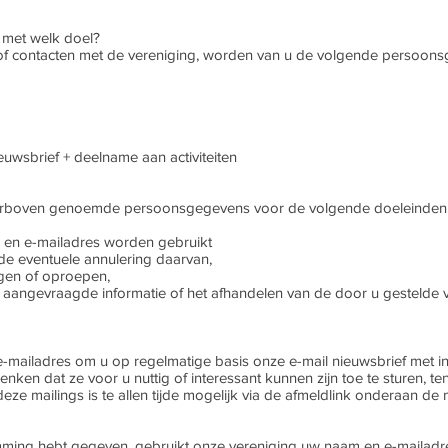
 met welk doel?
g of contacten met de vereniging, worden van u de volgende persoon
euwsbrief + deelname aan activiteiten
erboven genoemde persoonsgegevens voor de volgende doeleinden
en e-mailadres worden gebruikt
de eventuele annulering daarvan,
gen of oproepen,
u aangevraagde informatie of het afhandelen van de door u gestelde 
mailadres om u op regelmatige basis onze e-mail nieuwsbrief met inf
nken dat ze voor u nuttig of interessant kunnen zijn toe te sturen, t
eze mailings is te allen tijde mogelijk via de afmeldlink onderaan de m
emming hebt gegeven, gebruikt onze vereniging uw naam en e-mailadr