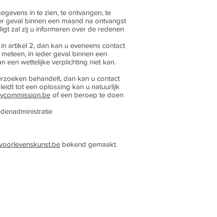
evens in te zien, te ontvangen, te
der geval binnen een maand na ontvangst
igt zal zij u informeren over de redenen
 artikel 2, dan kan u eveneens contact
 meteen, in ieder geval binnen een
een wettelijke verplichting niet kan.
rzoeken behandelt, dan kan u contact
t leidt tot een oplossing kan u natuurlijk
ycommission.be
of een beroep te doen
denadministratie
oorlevenskunst.be
bekend gemaakt.