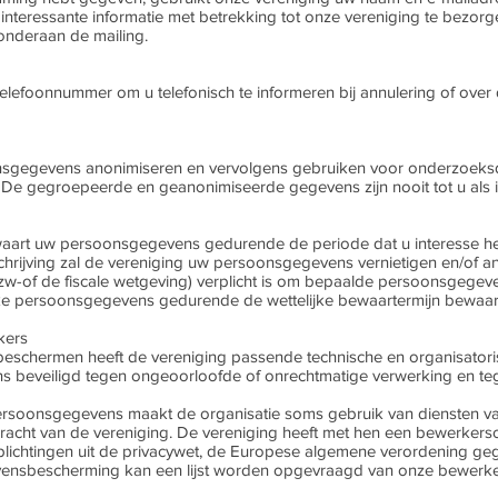
e interessante informatie met betrekking tot onze vereniging te bezorg
 onderaan de mailing.
lefoonnummer om u telefonisch te informeren bij annulering of over 
gegevens anonimiseren en vervolgens gebruiken voor onderzoeks
De gegroepeerde en geanonimiseerde gegevens zijn nooit tot u als in
art uw persoonsgegevens gedurende de periode dat u interesse hee
itschrijving zal de vereniging uw persoonsgegevens vernietigen en/of a
w-of de fiscale wetgeving) verplicht is om bepaalde persoonsgegeven
ieke persoonsgegevens gedurende de wettelijke bewaartermijn bewaard
kers
hermen heeft de vereniging passende technische en organisatoris
eveiligd tegen ongeoorloofde of onrechtmatige verwerking en tegen 
soonsgegevens maakt de organisatie soms gebruik van diensten van
racht van de vereniging. De vereniging heeft met hen een bewerker
rplichtingen uit de privacywet, de Europese algemene verordening ge
gevensbescherming kan een lijst worden opgevraagd van onze bewerke