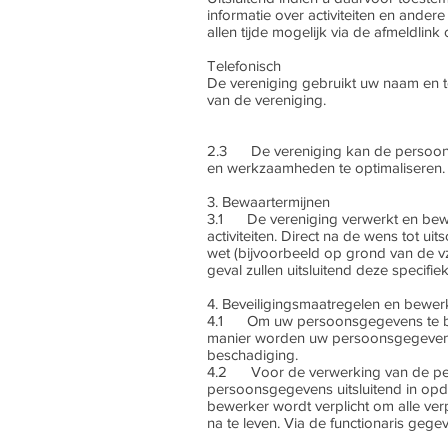
informatie over activiteiten en ander
allen tijde mogelijk via de afmeldlink
Telefonisch
De vereniging gebruikt uw naam en te
van de vereniging.
2.3 De vereniging kan de persoons
en werkzaamheden te optimaliseren. 
3. Bewaartermijnen
3.1 De vereniging verwerkt en bewa
activiteiten. Direct na de wens tot u
wet (bijvoorbeeld op grond van de vz
geval zullen uitsluitend deze specif
4. Beveiligingsmaatregelen en bewer
4.1 Om uw persoonsgegevens te besc
manier worden uw persoonsgegevens b
beschadiging.
4.2 Voor de verwerking van de per
persoonsgegevens uitsluitend in opd
bewerker wordt verplicht om alle ve
na te leven. Via de functionaris ge