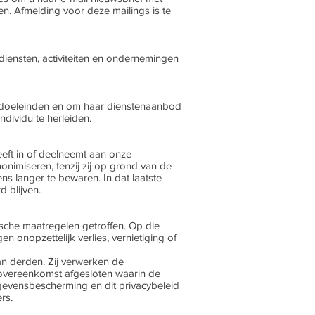
en. Afmelding voor deze mailings is te
diensten, activiteiten en ondernemingen
doeleinden en om haar dienstenaanbod
dividu te herleiden.
ft in of deelneemt aan onze
nonimiseren, tenzij zij op grond van de
s langer te bewaren. In dat laatste
 blijven.
che maatregelen getroffen. Op die
onopzettelijk verlies, vernietiging of
 derden. Zij verwerken de
sovereenkomst afgesloten waarin de
gevensbescherming en dit privacybeleid
rs.