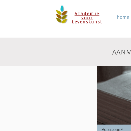
Academie
home
voor
Levenskunst
AANM
Voornaam